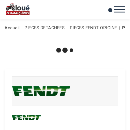
0
Mes favoris
Accueil
PIECES DETACHEES
PIECES FENDT ORIGINE
PA