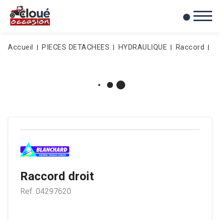
0
Mes favoris
Accueil
PIECES DETACHEES
HYDRAULIQUE
Raccord
R
Raccord droit
Ref.
04297620