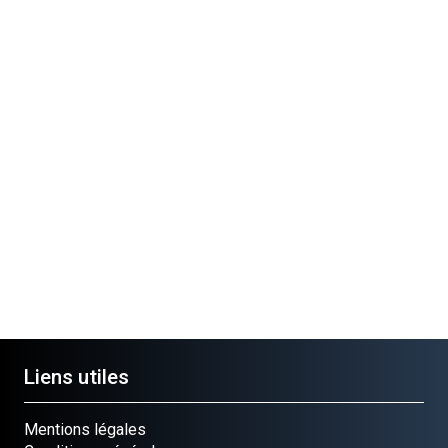
3V
ALEL10MTL06V
Liens utiles
Mentions légales