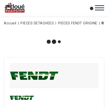
0
Mes favoris
Accueil
PIECES DETACHEES
PIECES FENDT ORIGINE
RE