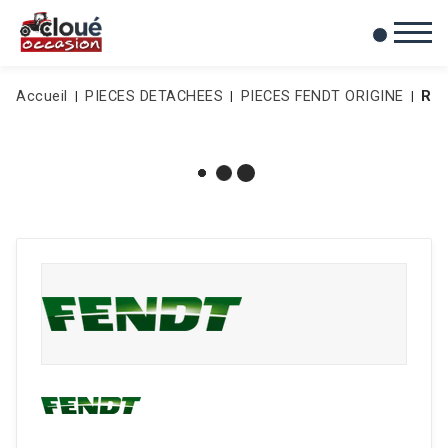
0
Mes favoris
Accueil
PIECES DETACHEES
PIECES FENDT ORIGINE
RLT