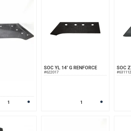
SOC YL 14' G RENFORCE
SOC Z
#
622017
#
63111