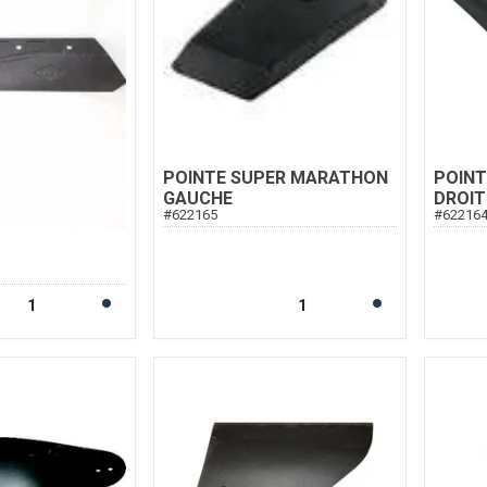
POINTE SUPER MARATHON
POIN
GAUCHE
DROIT
#
622165
#
62216