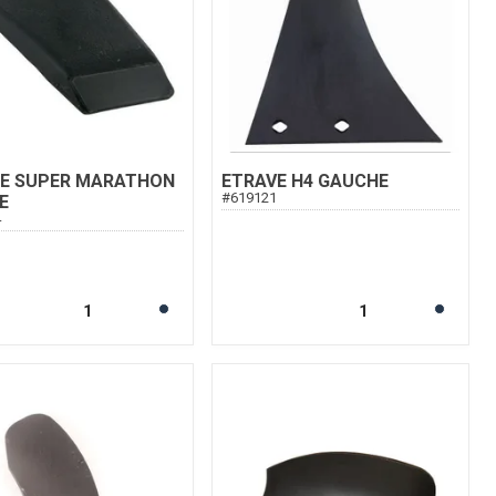
TE SUPER MARATHON
ETRAVE H4 GAUCHE
#
619121
E
4