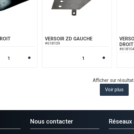
ROIT
VERSOIR ZD GAUCHE
VERSO
#
618109
DROIT
#
61810
Afficher
sur
résultat
Voir plus
Nous contacter
Réseaux 