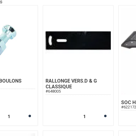
ts
 BOULONS
RALLONGE VERS.D & G
CLASSIQUE
#
648005
SOC H
#
62217