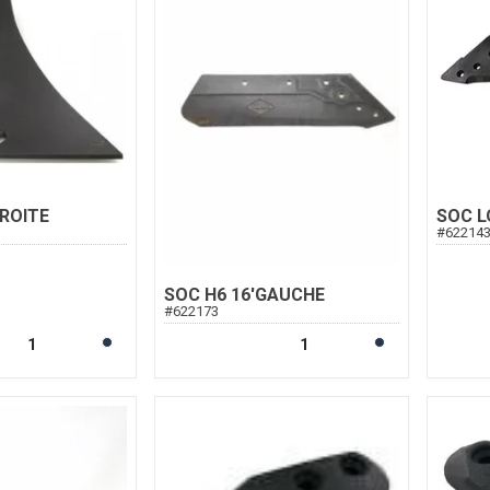
ROITE
SOC L
#
62214
SOC H6 16'GAUCHE
#
622173