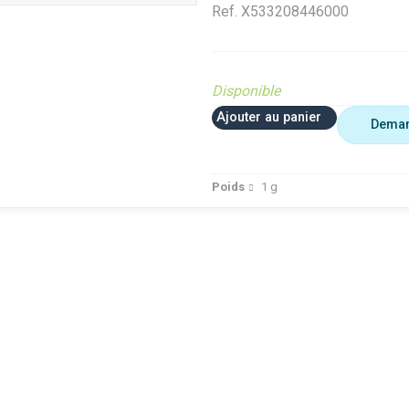
Ref.
X533208446000
Disponible
Ajouter au panier
Deman
Poids
1
g
FRED
VerifMarge
Analyse Top Pièces
FRED
te (Ferme et
Diffusé sur le site (Ferme et
Diffusé sur le site (Fer
jardin)
jardin)
ué occasion
Diffusé site Cloué occasion
Diffusé site Cloué occ
Pièce
Pièce
dt 30%
Déstockage Fendt 30%