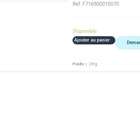
Ref.
F716900010070
Disponible
Ajouter au panier
Deman
Poids
29
g
Analyse Top Pièces
VerifMarge
te (Ferme et
Diffusé sur le site (Ferme et
Diffusé sur le site (Fer
jardin)
jardin)
ué occasion
Diffusé site Cloué occasion
Diffusé site Cloué occ
Pièce
Pièce
dt 30%
Déstockage Fendt 30%