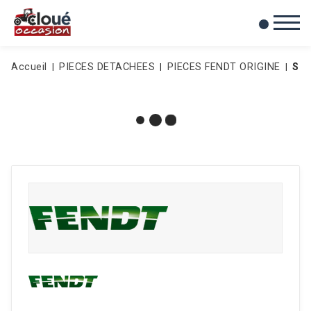
0
Mes favoris
Accueil
PIECES DETACHEES
PIECES FENDT ORIGINE
SO