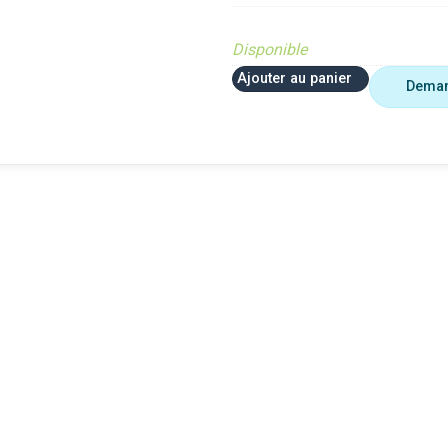
Disponible
Ajouter au panier
Deman
e
VerifMarge
VerifMarge
SOLETE
PIECE OBSOLETE
PIECE OBSOLET
r le site (Ferme et
Diffusé sur le site (Ferme et
Diffusé sur le sit
jardin)
jardin)
Braderie
Braderie
te Cloué occasion
Diffusé site Cloué occasion
Diffusé site Clou
Pièce
Pièce