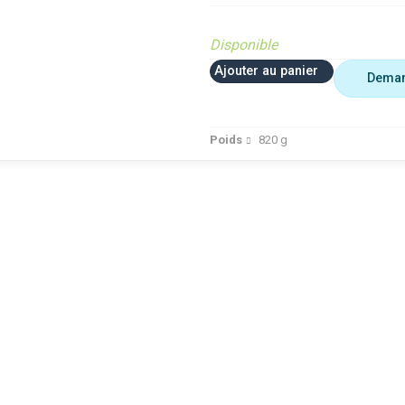
Disponible
Ajouter au panier
Deman
Poids
820
g
 plus utiliser
Agriculture
VerifMar
erifMarge
VerifMarge
PIECE O
nomalie Marge
PIECE OBSOLETE
Diffusé s
IECE OBSOLETE
Diffusé sur le site (Ferme et
jardin)
ffusé sur le site (Ferme et
jardin)
Braderie 
rdin)
Diffusé site Cloué occasion
Diffusé 
aderie Agri
Pièce
Pièce
ffusé site Cloué occasion
ièce