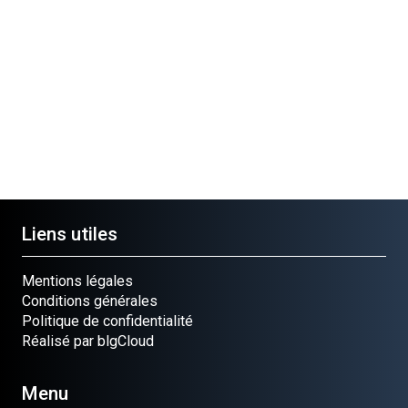
site Cloué
ECROU
occasion
Ref.
Pièce
3056137R1
ECROU
Ref.
125-10007
Liens utiles
Mentions légales
Conditions générales
Politique de confidentialité
Réalisé par blgCloud
Menu