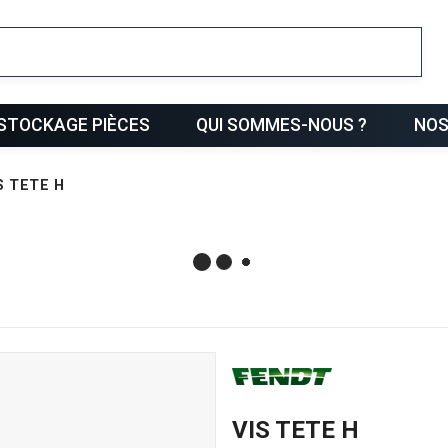
ris
STOCKAGE PIÈCES
QUI SOMMES-NOUS ?
NOS
S TETE H
VIS TETE H