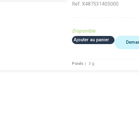
Ref.
X487531405000
Disponible
Ajouter au panier
Deman
Poids
3
g
Analyse Top Pièces
VerifMarge
te (Ferme et
Diffusé sur le site (Ferme et
Diffusé sur le site (Fer
jardin)
jardin)
ué occasion
Diffusé site Cloué occasion
Diffusé site Cloué occ
Pièce
Pièce
dt 30%
Déstockage Fendt 30%