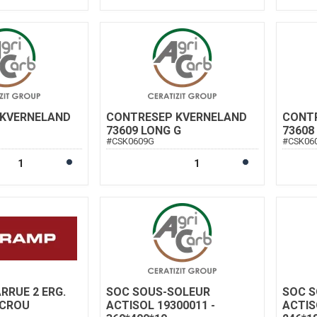
 KVERNELAND
CONTRESEP KVERNELAND
CONT
73609 LONG G
73608
#
CSK0609G
#
CSK06
RRUE 2 ERG.
SOC SOUS-SOLEUR
SOC S
ECROU
ACTISOL 19300011 -
ACTIS