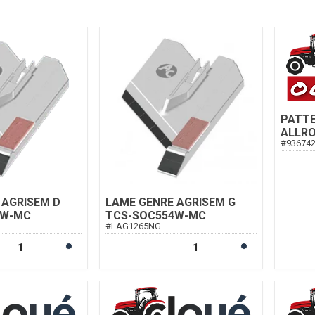
PATTE
ALLR
#
93674
 AGRISEM D
LAME GENRE AGRISEM G
3W-MC
TCS-SOC554W-MC
#
LAG1265NG