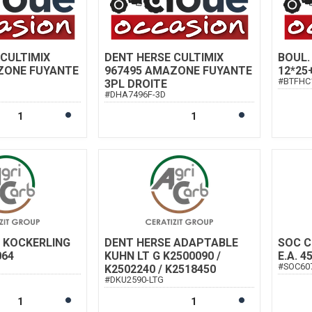
CULTIMIX
DENT HERSE CULTIMIX
BOUL.
ZONE FUYANTE
967495 AMAZONE FUYANTE
12*25
#
BTFHC
3PL DROITE
#
DHA7496F-3D
 KOCKERLING
DENT HERSE ADAPTABLE
SOC C
064
KUHN LT G K2500090 /
E.A. 4
#
SOC60
K2502240 / K2518450
#
DKU2590-LTG