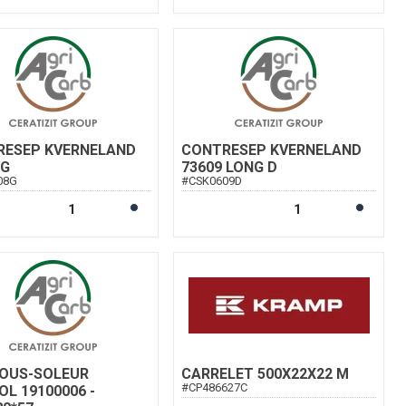
RESEP KVERNELAND
CONTRESEP KVERNELAND
 G
73609 LONG D
08G
#
CSK0609D
OUS-SOLEUR
CARRELET 500X22X22 M
#
CP486627C
OL 19100006 -