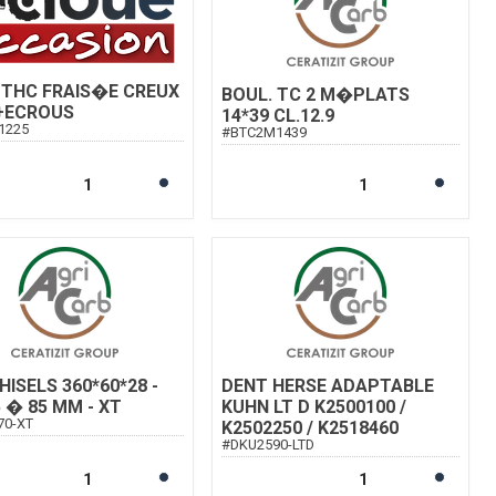
 THC FRAIS�E CREUX
BOUL. TC 2 M�PLATS
+ECROUS
14*39 CL.12.9
1225
#
BTC2M1439
HISELS 360*60*28 -
DENT HERSE ADAPTABLE
5 � 85 MM - XT
KUHN LT D K2500100 /
70-XT
K2502250 / K2518460
#
DKU2590-LTD