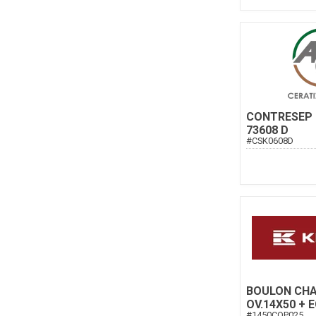
CONTRESEP
73608 D
#
CSK0608D
BOULON CHA
OV.14X50 + 
#
1450COP025