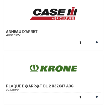
ANNEAU D'ARRET
#
84078050
PLAQUE D�ARR�T BL 2 X32X47 A3G
#
2838694