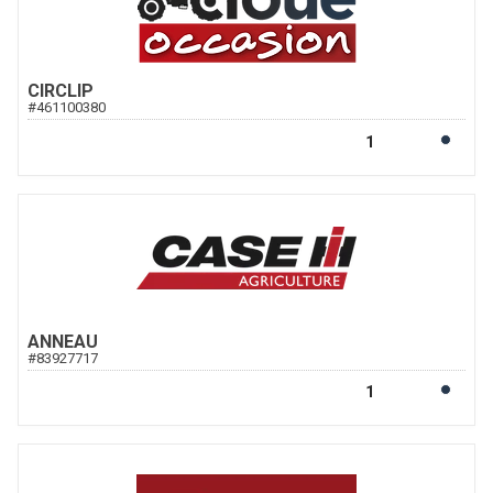
CIRCLIP
#
461100380
ANNEAU
#
83927717