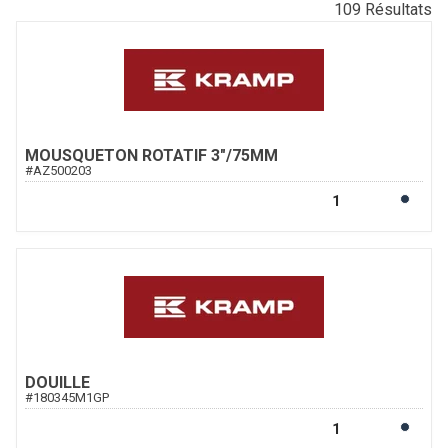
109
Résultats
MOUSQUETON ROTATIF 3"/75MM
#
AZ500203
DOUILLE
#
180345M1GP