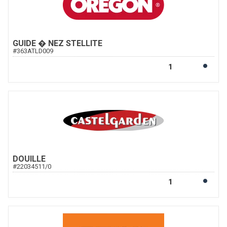
GUIDE � NEZ STELLITE
#
363ATLD009
DOUILLE
#
22034511/0