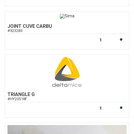
JOINT CUVE CARBU
#
923285
TRIANGLE G
#
HY20518F