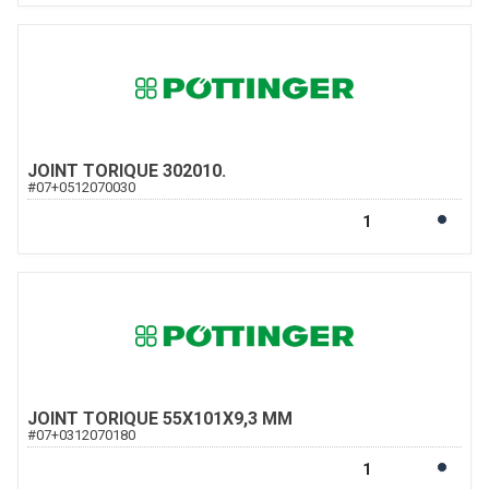
JOINT TORIQUE 302010.
#
07+0512070030
JOINT TORIQUE 55X101X9,3 MM
#
07+0312070180