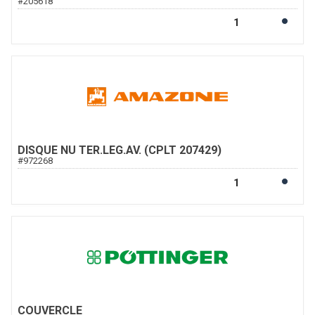
#
205618
DISQUE NU TER.LEG.AV. (CPLT 207429)
#
972268
COUVERCLE