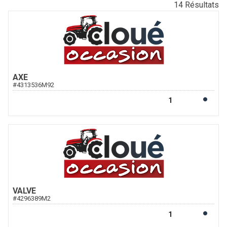
14
Résultats
AXE
#
4313536M92
VALVE
#
4296389M2