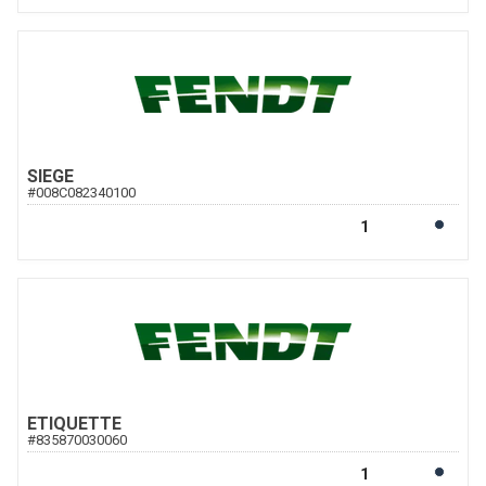
SIEGE
#
008C082340100
ETIQUETTE
#
835870030060