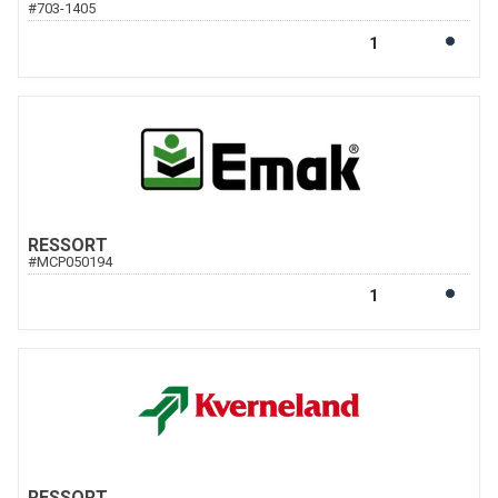
#
703-1405
RESSORT
#
MCP050194
RESSORT