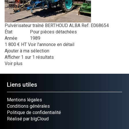
Pulvérisateur traîné
BERTHOUD
ALBA
Ref.
E068654
État
Pour pièces détachées
Année
1989
1 800
€
HT
Voir l'annonce en détail
Ajouter à ma sélection
Afficher
1
sur 1 résultats
Voir plus
Liens utiles
Mentions légales
Conditions générales
Politique de confidentialité
Réalisé par blgCloud