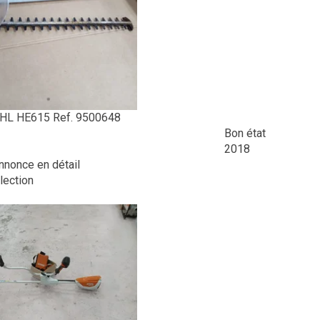
IHL
HE615
Ref.
9500648
Bon état
2018
annonce en détail
lection