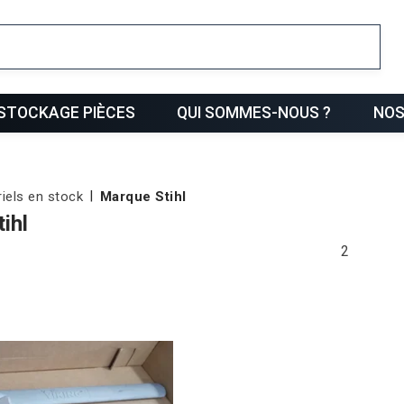
ris
STOCKAGE PIÈCES
QUI SOMMES-NOUS ?
NOS
iels en stock
Marque Stihl
ihl
2