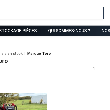
ris
STOCKAGE PIÈCES
QUI SOMMES-NOUS ?
NOS
iels en stock
Marque Toro
oro
1