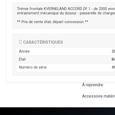
Trémie frontale KVERNELAND ACCORD DF 1 - de 2000 environ
entrainement mécanique du doseur - passerelle de charg
** Prix de vente état; départ concession **
CARACTÉRISTIQUES
Année
2
État
B
Numéro de série
4
À reprendre
Accessoire matér