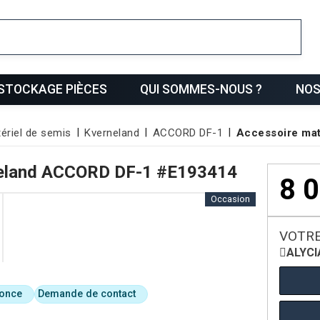
ris
STOCKAGE PIÈCES
QUI SOMMES-NOUS ?
NOS
ériel de semis
Kverneland
ACCORD DF-1
Accessoire mat
eland
ACCORD DF-1
#E193414
8 
Occasion
VOTRE
ALYCI
nonce
Demande de contact