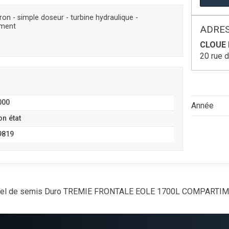
 - simple doseur - turbine hydraulique -
ement
ADRES
CLOUE 
20 rue 
000
Année
on état
9819
iel de semis
Duro
TREMIE FRONTALE EOLE 1700L COMPARTI