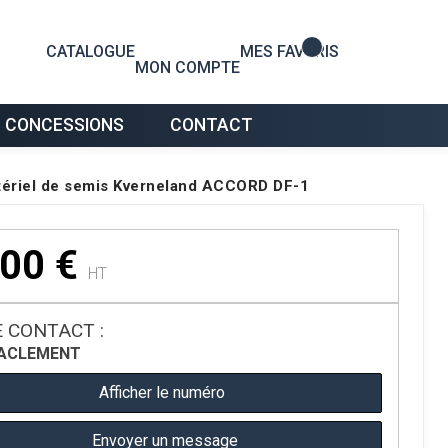
0
CATALOGUE
MES FAVORIS
MON COMPTE
 CONCESSIONS
CONTACT
ériel de semis Kverneland ACCORD DF-1
000
€
HT
 CONTACT :
A
CLEMENT
Afficher le numéro
Envoyer un message