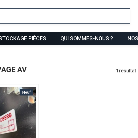
ris
STOCKAGE PIÈCES
QUI SOMMES-NOUS ?
NOS
VAGE AV
1
résultat
Neuf