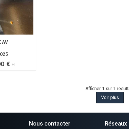
 AV
025
00
€
HT
Afficher
1
sur 1 résult
Voir plus
Nous contacter
Réseaux 