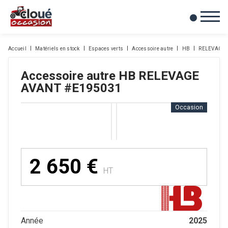
0
Mes favoris
Accueil
Matériels en stock
Espaces verts
Accessoire autre
HB
RELEVAGE 
Accessoire autre
HB
RELEVAGE
AVANT
#E195031
Occasion
2 650
€
HT
2025
Année