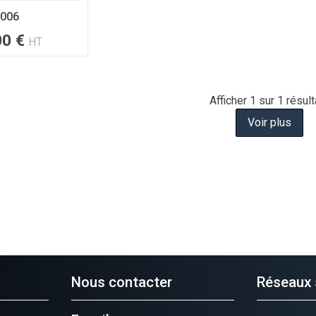
006
00
€
HT
Afficher
1
sur 1 résult
Voir plus
Nous contacter
Réseaux 