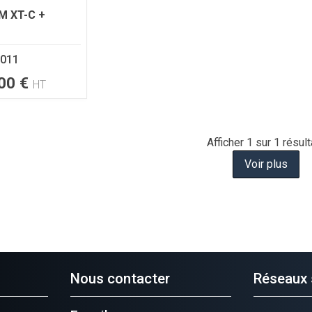
M XT-C +
011
00
€
HT
Afficher
1
sur 1 résult
Voir plus
Nous contacter
Réseaux 