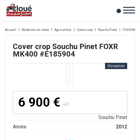
0
Mes favoris
Accueil
Matériels en stock
Agriculture
Cover crop
Souchu Pinet
FOXR MK4
Cover crop
Souchu Pinet
FOXR
MK400
#E185904
Occasion
6 900
€
HT
Souchu Pinet
2012
Année