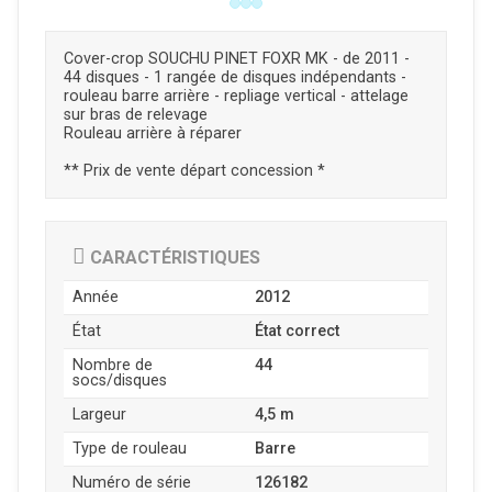
Cover-crop SOUCHU PINET FOXR MK - de 2011 -
44 disques - 1 rangée de disques indépendants -
rouleau barre arrière - repliage vertical - attelage
sur bras de relevage
Rouleau arrière à réparer
** Prix de vente départ concession *
CARACTÉRISTIQUES
Année
2012
État
État correct
Nombre de
44
socs/disques
Largeur
4,5 m
Type de rouleau
Barre
Numéro de série
126182