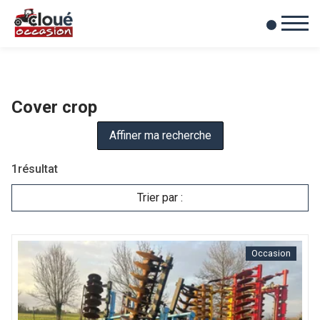
0
Mes favoris
Cover crop
Affiner ma recherche
1
résultat
Trier par :
Occasion