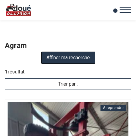
0
Mes favoris
Agram
Affiner ma recherche
1
résultat
Trier par :
À reprendre