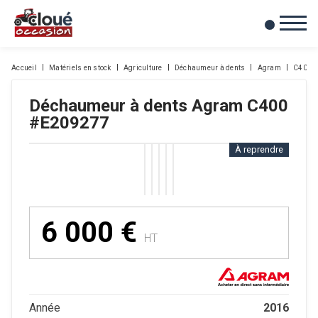
0
Mes favoris
Accueil
Matériels en stock
Agriculture
Déchaumeur à dents
Agram
C400
Déchaumeur à dents
Agram
C400
#E209277
À reprendre
6 000
€
HT
2016
Année