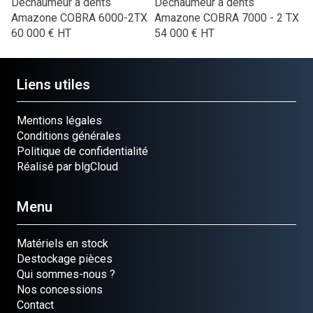
Déchaumeur à dents
Déchaumeur à dents
Amazone
COBRA 6000-2TX
Amazone
COBRA 7000 - 2 TX
60 000
€
HT
54 000
€
HT
Liens utiles
Mentions légales
Conditions générales
Politique de confidentialité
Réalisé par blgCloud
Menu
Matériels en stock
Destockage pièces
Qui sommes-nous ?
Nos concessions
Contact