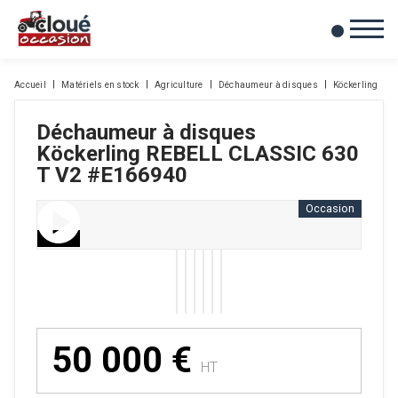
0
Mes favoris
Accueil
Matériels en stock
Agriculture
Déchaumeur à disques
Köckerling
Déchaumeur à disques
Köckerling
REBELL CLASSIC 630
T V2
#E166940
Occasion
50 000
€
HT