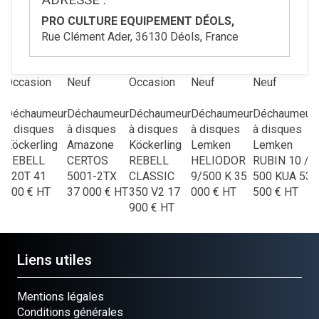
PRO CULTURE EQUIPEMENT DÉOLS,
Rue Clément Ader, 36130 Déols, France
Occasion
Neuf
Occasion
Neuf
Neuf
r
Déchaumeur
Déchaumeur
Déchaumeur
Déchaumeur
Déchaumeur
à disques
à disques
à disques
à disques
à disques
Köckerling
Amazone
Köckerling
Lemken
Lemken
REBELL
CERTOS
REBELL
HELIODOR
RUBIN 10 /
520T
41
5001-2TX
CLASSIC
9/500 K
35
500 KUA
53
500
€
HT
37 000
€
HT
350 V2
17
000
€
HT
500
€
HT
900
€
HT
Liens utiles
Mentions légales
Conditions générales