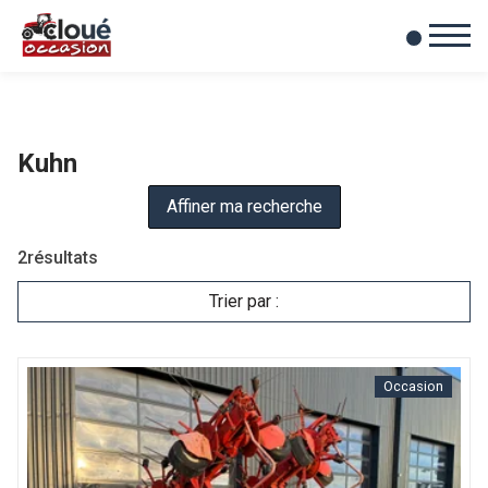
0
Mes favoris
Kuhn
Affiner ma recherche
2
résultats
Trier par :
Occasion