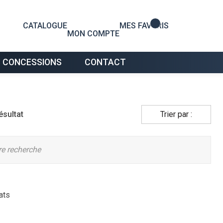
0
CATALOGUE
MES FAVORIS
MON COMPTE
 CONCESSIONS
CONTACT
ésultat
Trier par :
tre recherche
ats