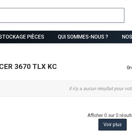
ris
STOCKAGE PIÈCES
QUI SOMMES-NOUS ?
NOS
ICER 3670 TLX KC
0
r
Il n'y a aucun résultat pour vo
Afficher
0
sur 0 résult
Voir plus