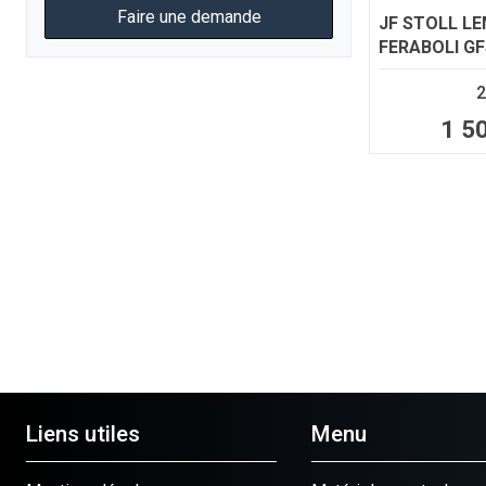
Faire une demande
JF STOLL L
FERABOLI
GF
2
1 5
Liens utiles
Menu