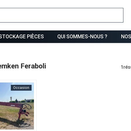
ris
STOCKAGE PIÈCES
QUI SOMMES-NOUS ?
NOS
Lemken Feraboli
1
rés
Occasion