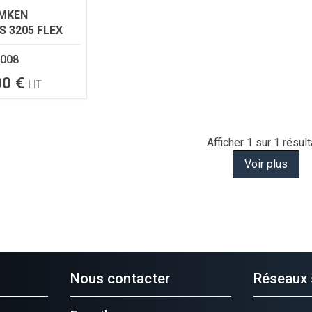
EMKEN
S 3205 FLEX
008
00
€
HT
Afficher
1
sur 1 résult
Voir plus
Nous contacter
Réseaux 