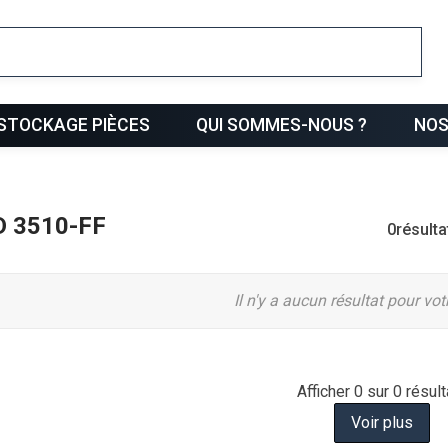
ris
STOCKAGE PIÈCES
QUI SOMMES-NOUS ?
NOS
 3510-FF
0
résulta
Il n'y a aucun résultat pour vo
Afficher
0
sur 0 résult
Voir plus