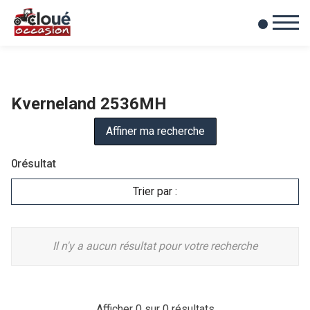
0
Mes favoris
Kverneland 2536MH
Affiner ma recherche
0
résultat
Trier par :
Il n'y a aucun résultat pour votre recherche
Afficher
0
sur 0 résultats