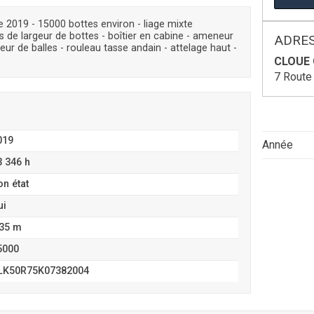
2019 - 15000 bottes environ - liage mixte
res de largeur de bottes - boîtier en cabine - ameneur
ADRES
eur de balles - rouleau tasse andain - attelage haut -
CLOUE 
7 Route
019
Année
3 346 h
on état
ui
,35 m
5000
LK50R75K07382004