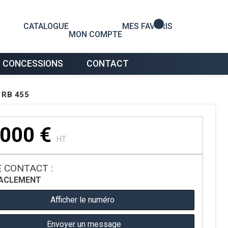
0
CATALOGUE
MES FAVORIS
MON COMPTE
 CONCESSIONS
CONTACT
H RB 455
 000
€
HT
 CONTACT :
A
CLEMENT
Afficher le numéro
Envoyer un message