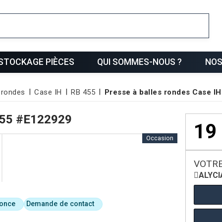
ris
STOCKAGE PIÈCES
QUI SOMMES-NOUS ?
NOS
 rondes
Case IH
RB 455
Presse à balles rondes Case I
455
#E122929
19
Occasion
VOTRE
ALYCI
nonce
Demande de contact