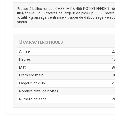
Presse à balles rondes CASE IH RB 455 ROTOR FEEDER - de 
filet/ficelle - 2.35 mètres de largeur de pick-up - 1.50 mèt
rotatif - graissage centralisé - trappe de débourrage - éject
pneus
CARACTÉRISTIQUES
Année
2
Heures
1
État
B
Première main
O
Largeur Pick-up
2
Nombre total de bottes
1
Numéro de série
P