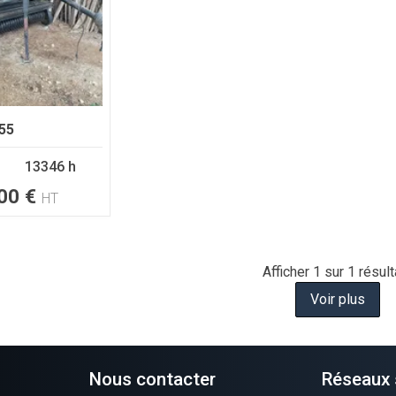
55
13346 h
00
€
HT
Afficher
1
sur 1 résult
Voir plus
Nous contacter
Réseaux 