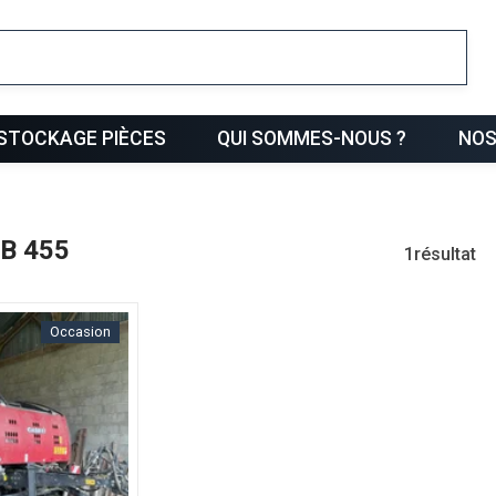
ris
STOCKAGE PIÈCES
QUI SOMMES-NOUS ?
NOS
RB 455
1
résultat
Occasion