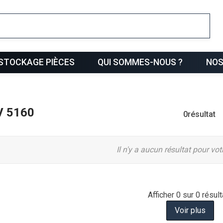
ris
STOCKAGE PIÈCES
QUI SOMMES-NOUS ?
NOS
V 5160
0
résultat
Il n'y a aucun résultat pour vo
Afficher
0
sur 0 résult
Voir plus