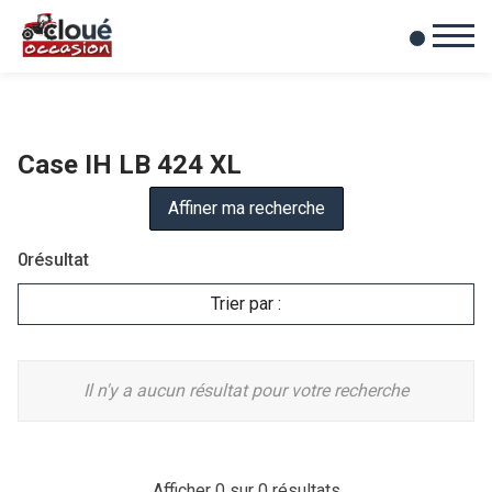
0
Mes favoris
Case IH LB 424 XL
Affiner ma recherche
0
résultat
Trier par :
Il n'y a aucun résultat pour votre recherche
Afficher
0
sur 0 résultats