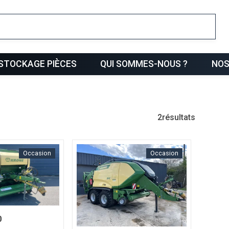
ris
STOCKAGE PIÈCES
QUI SOMMES-NOUS ?
NOS
2
résultats
Occasion
Occasion
0