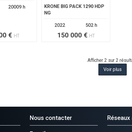
KRONE
BIG PACK 1290 HDP
20009 h
NG
2022
502 h
00
€
150 000
€
HT
HT
Afficher
2
sur 2 résult
Voir plus
Nous contacter
Réseaux 