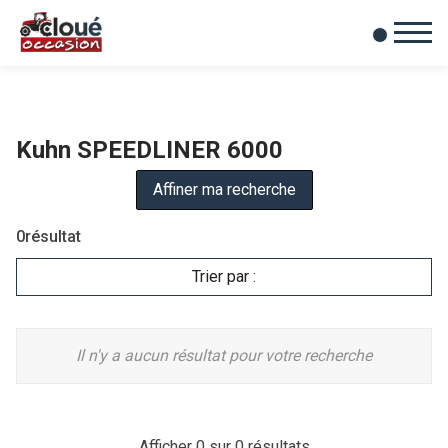
0
Mes favoris
Kuhn SPEEDLINER 6000
Affiner ma recherche
0
résultat
Trier par :
Il n'y a aucun résultat pour votre recherche
Afficher
0
sur 0 résultats