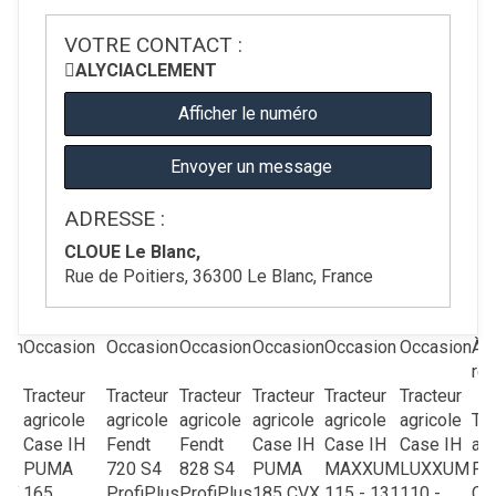
VOTRE CONTACT :
ALYCIA
CLEMENT
Afficher le numéro
Envoyer un message
ADRESSE :
CLOUE Le Blanc,
Rue de Poitiers, 36300 Le Blanc, France
ion
Occasion
Occasion
Occasion
Occasion
Occasion
Occasion
À
re
ur
Tracteur
Tracteur
Tracteur
Tracteur
Tracteur
Tracteur
le
agricole
agricole
agricole
agricole
agricole
agricole
Tra
IH
Case IH
Fendt
Fendt
Case IH
Case IH
Case IH
agr
M
PUMA
720 S4
828 S4
PUMA
MAXXUM
LUXXUM
Fer
VX
165
ProfiPlus
ProfiPlus
185 CVX
115 - 131
110 -
CO