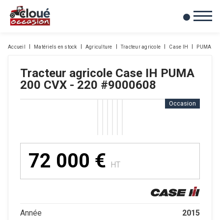
0
Mes favoris
Accueil
Matériels en stock
Agriculture
Tracteur agricole
Case IH
PUMA 200
Tracteur agricole
Case IH
PUMA
200 CVX - 220
#9000608
Occasion
72 000
€
HT
2015
Année