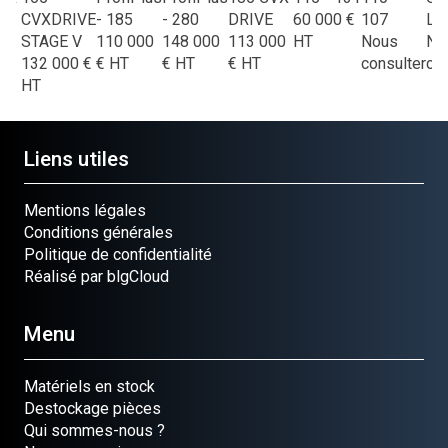
E
CVXDRIVE
- 185
- 280
DRIVE
60 000
€
107
L6
00
STAGE V
110 000
148 000
113 000
HT
Nous
No
132 000
€
€
HT
€
HT
€
HT
consulter
con
HT
Liens utiles
Mentions légales
Conditions générales
Politique de confidentialité
Réalisé par blgCloud
Menu
Matériels en stock
Destockage pièces
Qui sommes-nous ?