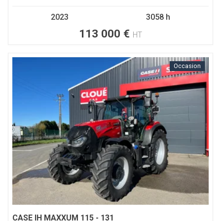
2023
3058 h
113 000
€
HT
Occasion
CASE IH
MAXXUM 115 - 131