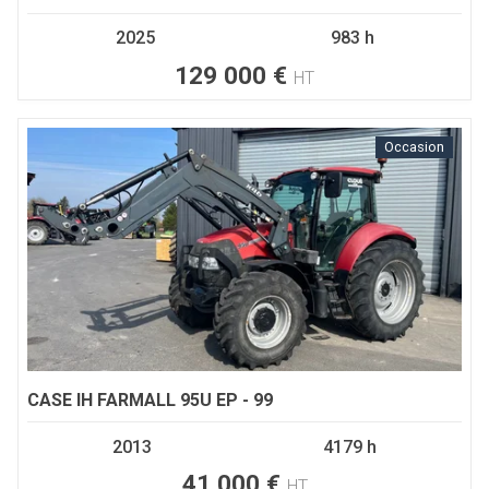
2025
983 h
129 000
€
HT
Occasion
CASE IH
FARMALL 95U EP - 99
2013
4179 h
41 000
€
HT