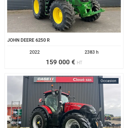
JOHN DEERE
6250 R
2022
2383 h
159 000
€
HT
Occasion