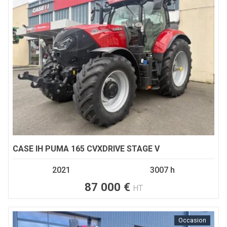
CASE IH
PUMA 165 CVXDRIVE STAGE V
2021
3007 h
87 000
€
HT
Occasion