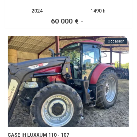
2024
1490 h
60 000
€
HT
Occasion
CASE IH
LUXXUM 110 - 107