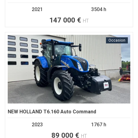
2021
3504 h
147 000
€
HT
Occasion
NEW HOLLAND
T6.160 Auto Command
2023
1767 h
89 000
€
HT