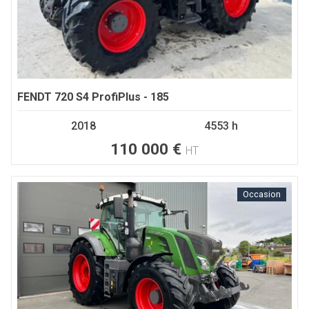
FENDT
720 S4 ProfiPlus - 185
2018
4553 h
110 000
€
HT
Occasion