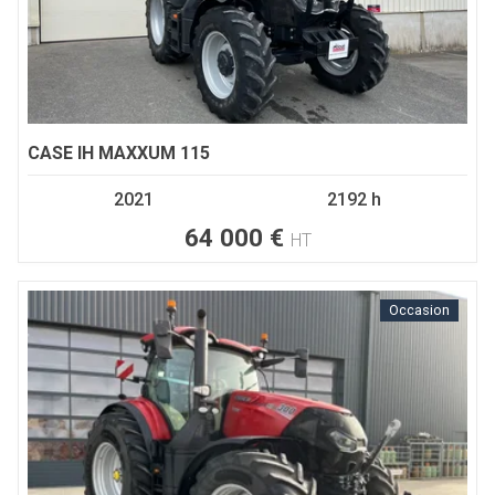
CASE IH
MAXXUM 115
2021
2192 h
64 000
€
HT
Occasion