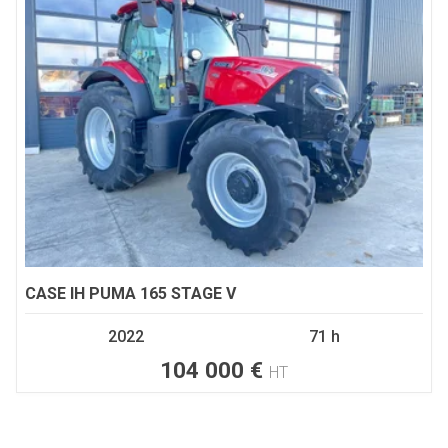
CASE IH
PUMA 165 STAGE V
2022
71 h
104 000
€
HT