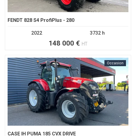
FENDT
828 S4 ProfiPlus - 280
2022
3732 h
148 000
€
HT
Occasion
CASE IH
PUMA 185 CVX DRIVE