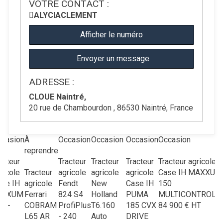
VOTRE CONTACT :
ALYCIA
CLEMENT
Afficher le numéro
Envoyer un message
ADRESSE :
CLOUE Naintré,
20 rue de Chambourdon , 86530 Naintré, France
casion
À
Occasion
Occasion
Occasion
Occasion
reprendre
acteur
Tracteur
Tracteur
Tracteur
Tracteur agricole
ricole
Tracteur
agricole
agricole
agricole
Case IH
MAXXUM
se IH
agricole
Fendt
New
Case IH
150
UXXUM
Ferrari
824 S4
Holland
PUMA
MULTICONTROLL
0 -
COBRAM
ProfiPlus
T6.160
185 CVX
84 900
€
HT
07
L65 AR
- 240
Auto
DRIVE