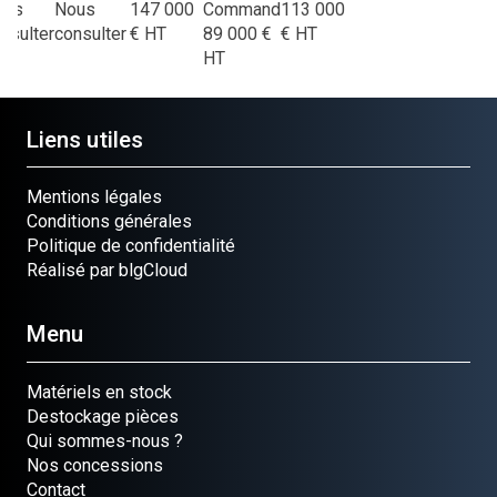
ous
Nous
147 000
Command
113 000
nsulter
consulter
€
HT
89 000
€
€
HT
HT
Liens utiles
Mentions légales
Conditions générales
Politique de confidentialité
Réalisé par blgCloud
Menu
Matériels en stock
Destockage pièces
Qui sommes-nous ?
Nos concessions
Contact