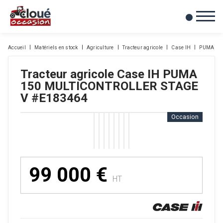
0
Mes favoris
Accueil
Matériels en stock
Agriculture
Tracteur agricole
Case IH
PUMA 15
Tracteur agricole
Case IH
PUMA
150 MULTICONTROLLER STAGE
V
#E183464
Occasion
99 000
€
HT