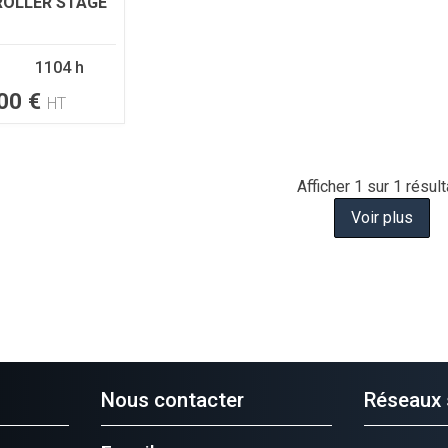
OLLER STAGE
1104 h
00
€
HT
Afficher
1
sur 1 résult
Voir plus
Nous contacter
Réseaux 