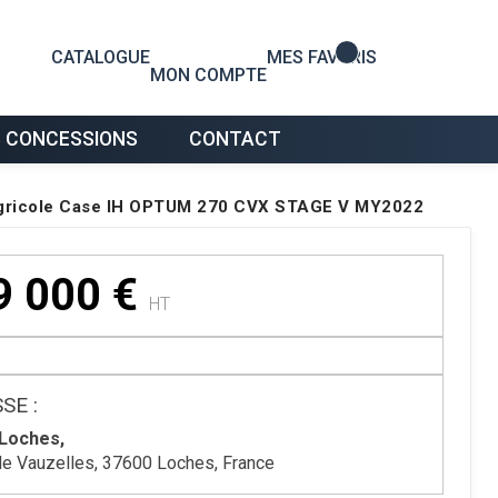
0
CATALOGUE
MES FAVORIS
MON COMPTE
 CONCESSIONS
CONTACT
agricole Case IH OPTUM 270 CVX STAGE V MY2022
9 000
€
HT
SE :
Loches,
de Vauzelles, 37600 Loches, France