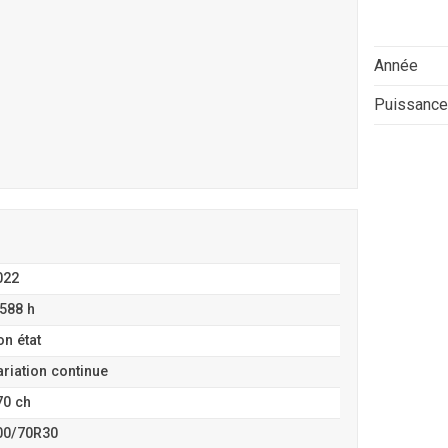
Année
Puissance
022
 588 h
on état
ariation continue
70 ch
00/70R30