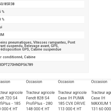
50/85R38
5 %
0 %
ui
RM
reins pneumatiques, Vitesses rampantes, Pont
vant suspendu, Relevage avant, GPS,
rédisposition GPS, Cabine suspendue
ir conditionné, Cabine
BDPT270HNDP56789
casion
Occasion
Occasion
Occasion
cteur agricole
Tracteur agricole
Tracteur agricole
Tracteur ag
ndt
720 S4
Fendt
828 S4
Case IH
PUMA
Case IH
fiPlus - 185
ProfiPlus - 280
185 CVX DRIVE
MAXXUM 1
0 000
€
HT
148 000
€
HT
113 000
€
HT
131
60 000