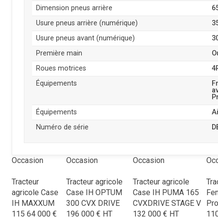
Dimension pneus arrière
6
Usure pneus arrière (numérique)
3
Usure pneus avant (numérique)
3
Première main
O
Roues motrices
4
Équipements
F
a
P
Équipements
A
Numéro de série
D
Occasion
Occasion
Occasion
Oc
Tracteur
Tracteur agricole
Tracteur agricole
Tra
agricole
Case
Case IH
OPTUM
Case IH
PUMA 165
Fe
IH
MAXXUM
300 CVX DRIVE
CVXDRIVE STAGE V
Pro
115
64 000
€
196 000
€
HT
132 000
€
HT
11