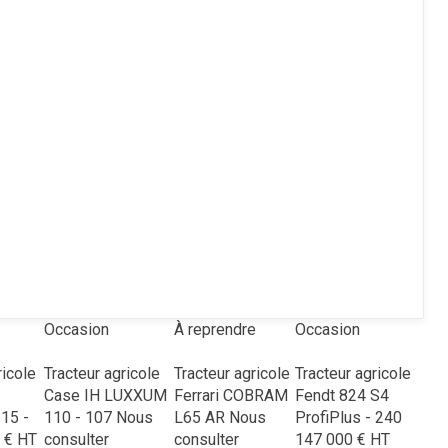
Occasion
À reprendre
Occasion
ricole
Tracteur agricole
Tracteur agricole
Tracteur agricole
Case IH
LUXXUM
Ferrari
COBRAM
Fendt
824 S4
15 -
110 - 107
Nous
L65 AR
Nous
ProfiPlus - 240
€
HT
consulter
consulter
147 000
€
HT