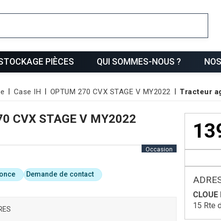
ris
STOCKAGE PIÈCES
QUI SOMMES-NOUS ?
NOS
le
Case IH
OPTUM 270 CVX STAGE V MY2022
Tracteur 
0 CVX STAGE V MY2022
13
Occasion
nonce
Demande de contact
ADRES
CLOUE 
15 Rte 
RES