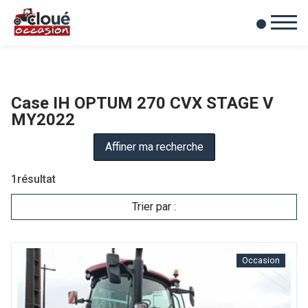
0
Mes favoris
Case IH OPTUM 270 CVX STAGE V
MY2022
Affiner ma recherche
1
résultat
Trier par :
Occasion