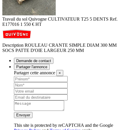
Travail du sol
Quivogne
CULTIVATEUR T25 5 DENTS
Ref.
E177016
1 550
€
HT
Description
ROULEAU CRANTE SIMPLE DIAM 300 MM
SOCS PATTE D'OIE LARGEUR 250 MM
Demande de contact
Partager l'annonce
Partager cette annonce
×
Envoyer
This site is protected by reCAPTCHA and the Google