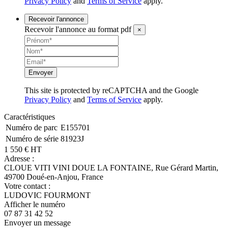
Privacy Policy
and
Terms of Service
apply.
Recevoir l'annonce
Recevoir l'annonce au format pdf
×
Envoyer
This site is protected by reCAPTCHA and the Google
Privacy Policy
and
Terms of Service
apply.
Caractéristiques
Numéro de parc
E155701
Numéro de série
81923J
1 550
€
HT
Adresse :
CLOUE VITI VINI DOUE LA FONTAINE,
Rue Gérard Martin,
49700 Doué-en-Anjou, France
Votre contact :
LUDOVIC
FOURMONT
Afficher le numéro
07 87 31 42 52
Envoyer un message